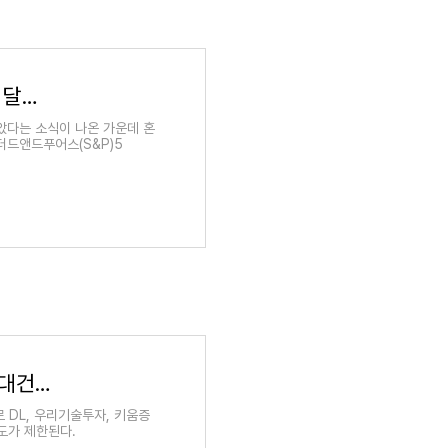
[뉴욕마켓워치] '4Q 경기침체' 전망이 또…채권↑달러↓주식혼조 - 연합인포맥스
돌았다는 소식이 나온 가운데 혼
더드앤드푸어스(S&P)5
[공매도 과열종목] DL·우리기술투자·키움증권·현대건설 24일 공매도 거래제한 - 핀포인트뉴스
 DL, 우리기술투자, 키움증
도가 제한된다.