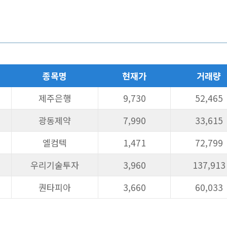
종목명
현재가
거래량
제주은행
9,730
52,465
광동제약
7,990
33,615
엘컴텍
1,471
72,799
우리기술투자
3,960
137,913
퀀타피아
3,660
60,033