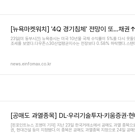
23일(미 동부시간) 뉴욕증시는 미국 10년물 국채 수익률이 5%를 다시 웃
조세를 보였다.다우존스30산업평균지수는 전장보다 0.58% 하락했다.스탠
news.einfomax.co.kr
[핀포인트뉴스 조영미 기자] 지난 23일 한국거래소에서 공매도 과열 종목으로
권, 현대건설 등이 지정됐다.이 종목은 공매도 과열종목 지정으로 24일 공매