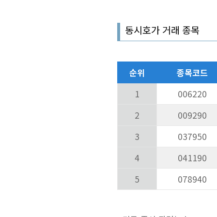
동시호가 거래 종목
순위
종목코드
1
006220
2
009290
3
037950
4
041190
5
078940